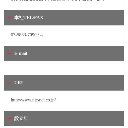
本社TEL/FAX
03-5833-7090 / --
E-mail
URL
http://www.njc-net.co.jp/
設立年