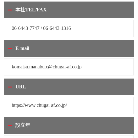
本社TEL/FAX
06-6443-7747 / 06-6443-1316
E-mail
komatsu.manabu.c@chugai-af.co.jp
URL
https://www.chugai-af.co.jp/
設立年