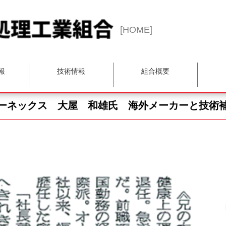
[HOME]
報
技術情報
組合概要
ーネックス 大屋 和雄氏 海外メーカーと技術
マーケティング委員会
BCP推進WG
理事長挨拶
技術委員会
品質委員会
総務委員会
表彰者一覧
事業計画
青年部会
入会案内
会員限定)
検索
一覧
覧
金属熱処理組織写真集
熱処理技術講座
講習会テキスト