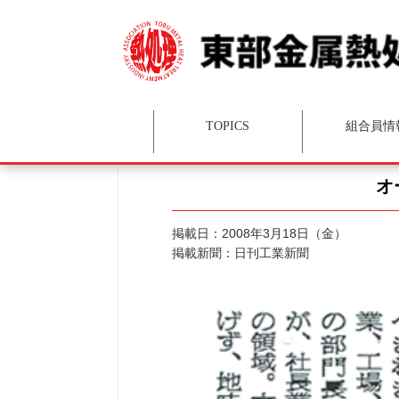
TOPICS
組合員情
オ
組合員向け情報(
組合員情報
賛助会員
組合員一
掲載日：2008年3月18日（金）
掲載新聞：日刊工業新聞