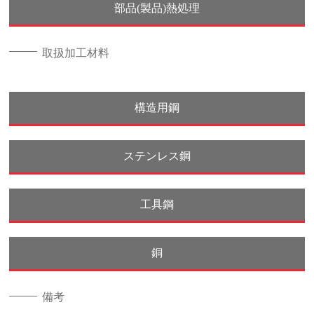
部品(製品)熱処理
取扱加工材料
構造用鋼
ステンレス鋼
工具鋼
銅
備考