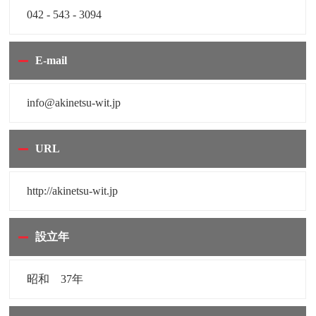
042 - 543 - 3094
E-mail
info@akinetsu-wit.jp
URL
http://akinetsu-wit.jp
設立年
昭和 37年