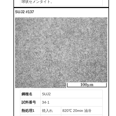
球状セメンタイト。
SUJ2 #137
鋼種名
SUJ2
試料番号
34-1
熱処理1
焼入れ
820℃ 20min 油冷