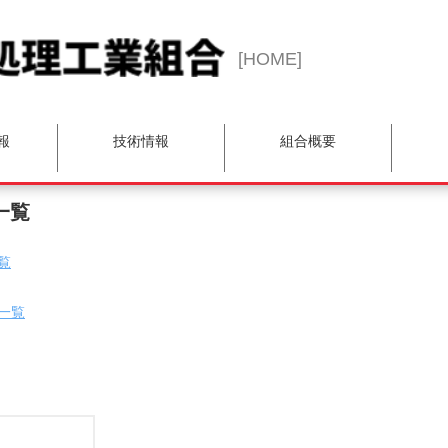
[HOME]
報
技術情報
組合概要
マーケティング委員会
BCP推進WG
理事長挨拶
技術委員会
品質委員会
総務委員会
表彰者一覧
事業計画
青年部会
入会案内
会員限定)
検索
一覧
覧
金属熱処理組織写真集
熱処理技術講座
講習会テキスト
一覧
覧
一覧