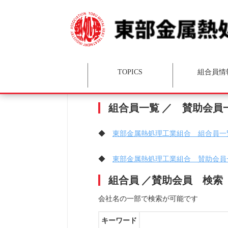
TOPICS
組合員情
組合員向け情報(
組合員情報
賛助会員
組合員一
組合員一覧 ／ 賛助会員
◆
東部金属熱処理工業組合 組合員一
◆
東部金属熱処理工業組合 賛助会員
組合員 ／賛助会員 検索
会社名の一部で検索が可能です
キーワード