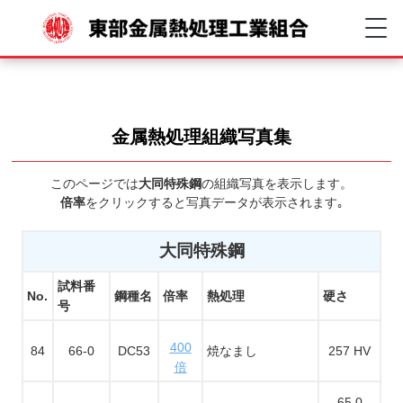
金属熱処理組織写真集
このページでは
大同特殊鋼
の組織写真を表示します。
倍率
をクリックすると写真データが表示されます｡
大同特殊鋼
試料番
No.
鋼種名
倍率
熱処理
硬さ
号
400
84
66-0
DC53
焼なまし
257 HV
倍
65.0